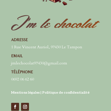
ADRESSE
1 Rue Vincent Auriol, 97430 Le Tampon
EMAIL
jmlechocolat97430@gmail.com
TÉLÉPHONE
0692 06 62 60
Mentions légales
|
Politique de confidentialité