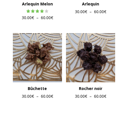
Arlequin Melon
Arlequin
Plage
30.00
€
–
60.00
€
Plage
Note
30.00
€
–
60.00
€
de
4.00
de
sur 5
prix :
prix :
30.00€
30.00€
à
à
60.00€
60.00€
Bûchette
Rocher noir
Plage
Plage
30.00
€
–
60.00
€
30.00
€
–
60.00
€
de
de
prix :
prix :
30.00€
30.00€
à
à