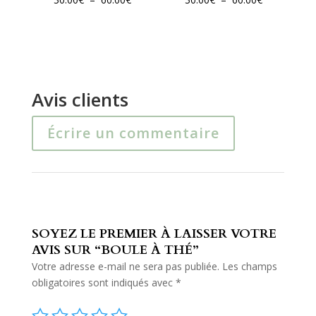
de
de
prix :
prix :
30.00€
30.00€
à
à
60.00€
60.00€
Avis clients
Écrire un commentaire
SOYEZ LE PREMIER À LAISSER VOTRE
AVIS SUR “BOULE À THÉ”
Votre adresse e-mail ne sera pas publiée.
Les champs
obligatoires sont indiqués avec
*