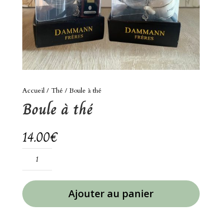
Accueil
/
Thé
/ Boule à thé
Boule à thé
14.00
€
quantité
de
Boule
à
Ajouter au panier
thé