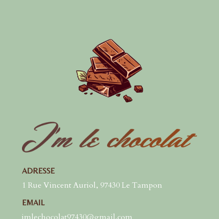
ADRESSE
1 Rue Vincent Auriol, 97430 Le Tampon
EMAIL
jmlechocolat97430@gmail.com